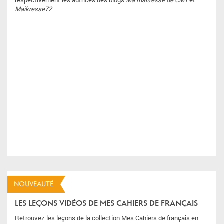
respectivement les autrices des blogs
Ma maitresse de CM1
et
Maikresse72
.
NOUVEAUTÉ
LES LEÇONS VIDÉOS DE MES CAHIERS DE FRANÇAIS
Retrouvez les leçons de la collection Mes Cahiers de français en